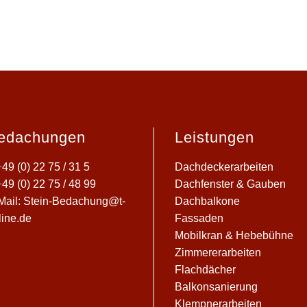
edachungen
Leistungen
+
49 (0) 22 75 / 31 5
Dachdeckerarbeiten
+
49 (0) 22 75 / 48 99
Dachfenster & Gauben
Mail:
Stein-Bedachung@t-
Dachbalkone
line.de
Fassaden
Mobilkran & Hebebühne
Zimmererarbeiten
Flachdächer
Balkonsanierung
Klempnerarbeiten