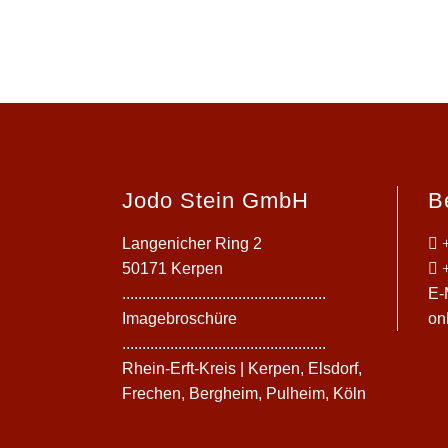
Jodo Stein GmbH
B
Langenicher Ring 2
50171 Kerpen
...................................................
E-
Imagebroschüre
on
...................................................
Rhein-Erft-Kreis | Kerpen, Elsdorf,
Frechen, Bergheim, Pulheim, Köln